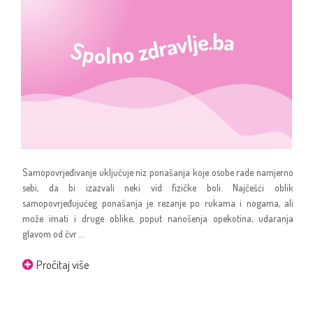
Samopovrjeđivanje uključuje niz ponašanja koje osobe rade namjerno
sebi, da bi izazvali neki vid fizičke boli. Najčešći oblik
samopovrjeđujućeg ponašanja je rezanje po rukama i nogama, ali
može imati i druge oblike, poput nanošenja opekotina, udaranja
glavom od čvr ...
Pročitaj više