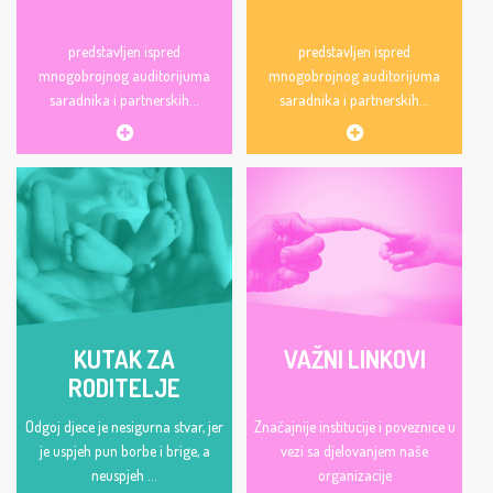
predstavljen ispred
predstavljen ispred
mnogobrojnog auditorijuma
mnogobrojnog auditorijuma
saradnika i partnerskih...
saradnika i partnerskih...
KUTAK ZA
VAŽNI LINKOVI
RODITELJE
Odgoj djece je nesigurna stvar, jer
Značajnije institucije i poveznice u
je uspjeh pun borbe i brige, a
vezi sa djelovanjem naše
neuspjeh ...
organizacije