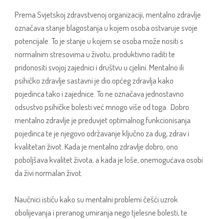
Prema Svjetskoj zdravstvenoj organizaciji, mentalno zdravlje
označava stanje blagostanja u kojem osoba ostvaruje svoje
potencijale. To je stanje u kojem se osoba može nositi s
normalnim stresovima u životu, produktivno raditi te
pridonositi svojoj zajednici i društvu u cjelini. Mentalno ili
psihičko zdravlje sastavni je dio općeg zdravlja kako
pojedinca tako i zajednice. To ne označava jednostavno
odsustvo psihičke bolesti već mnogo više od toga. Dobro
mentalno zdravlje je preduvjet optimalnog funkcionisanja
pojedinca te je njegovo održavanje ključno za dug, zdrav i
kvalitetan život. Kada je mentalno zdravlje dobro, ono
poboljšava kvalitet života, a kada je loše, onemogućava osobi
da živi normalan život.
Naučnici ističu kako su mentalni problemi češći uzrok
obolijevanja i preranog umiranja nego tjelesne bolesti, te