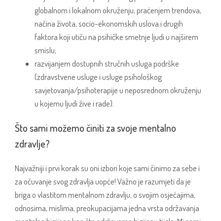
globalnom i lokalnom okruženju, praćenjem trendova,
načina života, socio-ekonomskih uslova i drugih
faktora koji utiču na psihičke smetnje ljudi u najširem
smislu;
razvijanjem dostupnih stručnih usluga podrške
(zdravstvene usluge i usluge psihološkog
savjetovanja/psihoterapije u neposrednom okruženju
u kojemu ljudi žive i rade).
Što sami možemo činiti za svoje mentalno
zdravlje?
Najvažniji i prvi korak su oni izbori koje sami činimo za sebe i
za očuvanje svog zdravlja uopće! Važno je razumjeti da je
briga o vlastitom mentalnom zdravlju, o svojim osjećajima,
odnosima, mislima, preokupacijama jedna vrsta održavanja