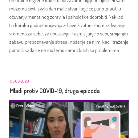
mentalne higijene kao što održavamo higijenu tijela. Mi sami
možemo činiti svaki dan male stvari koje će puno značiti u
očuvanju mentalnog zdravlja i psihološke dobrobiti. Neki od
tih koraka podrazumijevaju zdrave životne izbore, izdvajanje
vremena za sebe, za opuštanje i razmišljanje o sebi, smijanje i
zabavu, prepoznavanje stresa i nošenje sa njim, kao i traženje
pomoći kada se ne možemo sami izboriti sa problemima.
05.06.2020
Mladi protiv COVID-19, druga epizoda