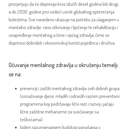
procjenjuju da će depresija kroz idućih deset godina biti drugi,
a do 2030. godine prvi vodeći uzrok globalnog opterećenja
bolestima. Sve navedeno ukazuje na potrebu za ulaganjem u
mentalno zdravlje: rano otkrivanje i liječenje te rehabilitaciju i
unapređenje mentalnog a time i općeg zdravlja, čime se
doprinosi dobrobiti i ekonomskoj koristi pojedinca i društva.
Očuvanje mentalnog zdravlja u okruženju temelji
se na:
prevenciji i zaštiti mentalnog zdravlja svih dobnih grupa
(osnaživanje djece, mladih i odraslih raznim preventivni
programima koji podržavaju lični rast i razvoj i jačaju
lične zaštitne mehanizme za suočavanje sa
teškoćama);
boljim razumijevanjem ljudskog ponašanja u