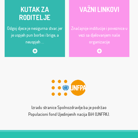
KUTAK ZA
VAŽNI LINKOVI
RODITELJE
Odgoj djece je nesigurna stvar, jer
Značajnije institucije i poveznice u
je uspjeh pun borbe i brige, a
vezi sa djelovanjem naše
neuspjeh ...
organizacije
Izradu stranice Spolnozdravlje.ba je podržao
Populacioni fond Ujedinjenih nacija BiH (UNFPA).