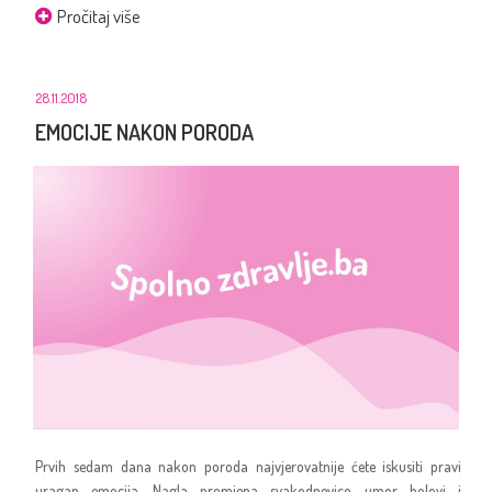
Pročitaj više
28.11.2018
EMOCIJE NAKON PORODA
Prvih sedam dana nakon poroda najvjerovatnije ćete iskusiti pravi
uragan emocija. Nagla promjena svakodnevice, umor, bolovi i