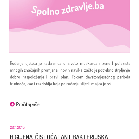
Rođenje djeteta je raskrsnica u životu muškarca i žene I polazište
mnogih značajnih promjena i novih navika, zašto je potrebno strpljenje,
dobro raspoloženje i pravi plan. Tokom devetomjesečnog perioda
trudnoće, kao i razdoblja koje po rođenju slijedi, majka je psi ...
Pročitaj više
28.11.2018
HIGIJENA, ČISTOĆA I ANTIBAKTERIJSKA