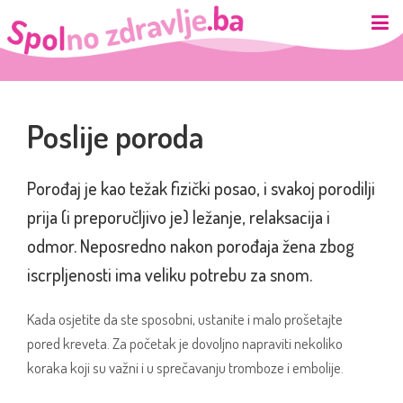
Poslije poroda
Porođaj je kao težak fizički posao, i svakoj porodilji
prija (i preporučljivo je) ležanje, relaksacija i
odmor. Neposredno nakon porođaja žena zbog
iscrpljenosti ima veliku potrebu za snom.
Kada osjetite da ste sposobni, ustanite i malo prošetajte
pored kreveta. Za početak je dovoljno napraviti nekoliko
koraka koji su važni i u sprečavanju tromboze i embolije.