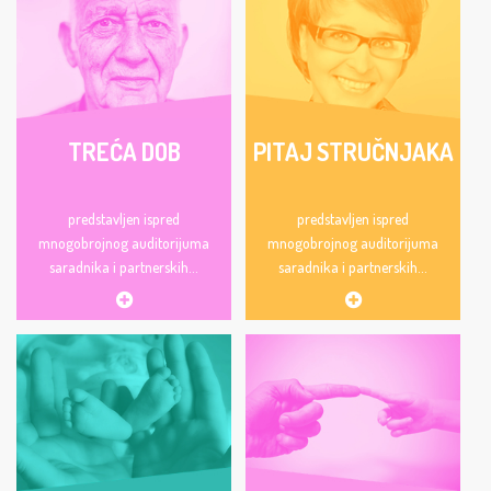
TREĆA DOB
PITAJ STRUČNJAKA
predstavljen ispred
predstavljen ispred
mnogobrojnog auditorijuma
mnogobrojnog auditorijuma
saradnika i partnerskih...
saradnika i partnerskih...