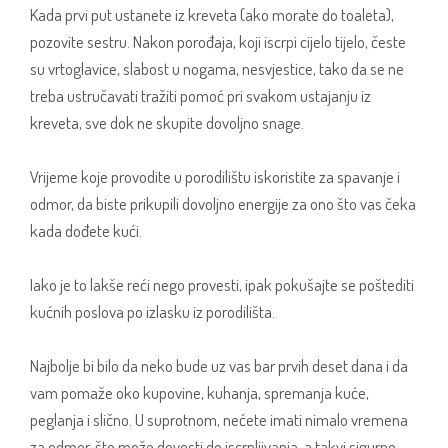
Kada prvi put ustanete iz kreveta (ako morate do toaleta),
pozovite sestru. Nakon porođaja, koji iscrpi cijelo tijelo, česte
su vrtoglavice, slabost u nogama, nesvjestice, tako da se ne
treba ustručavati tražiti pomoć pri svakom ustajanju iz
kreveta, sve dok ne skupite dovoljno snage.
Vrijeme koje provodite u porodilištu iskoristite za spavanje i
odmor, da biste prikupili dovoljno energije za ono što vas čeka
kada dođete kući.
Iako je to lakše reći nego provesti, ipak pokušajte se poštediti
kućnih poslova po izlasku iz porodilišta.
Najbolje bi bilo da neko bude uz vas bar prvih deset dana i da
vam pomaže oko kupovine, kuhanja, spremanja kuće,
peglanja i slično. U suprotnom, nećete imati nimalo vremena
za odmor, što može dovesti do iscrpljivanja, a takvi sigurno