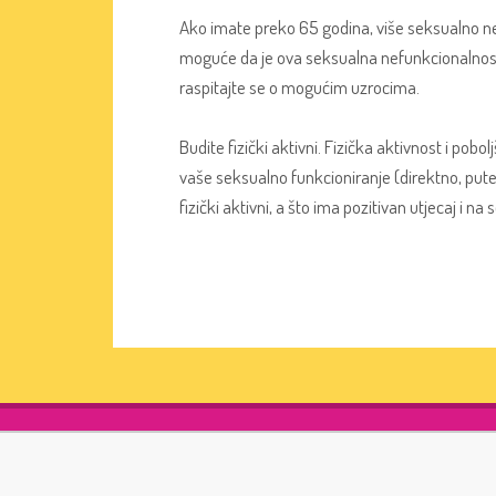
Ako imate preko 65 godina, više seksualno ne 
moguće da je ova seksualna nefunkcionalnost po
raspitajte se o mogućim uzrocima.
Budite fizički aktivni. Fizička aktivnost i pobo
vaše seksualno funkcioniranje (direktno, pute
fizički aktivni, a što ima pozitivan utjecaj i n