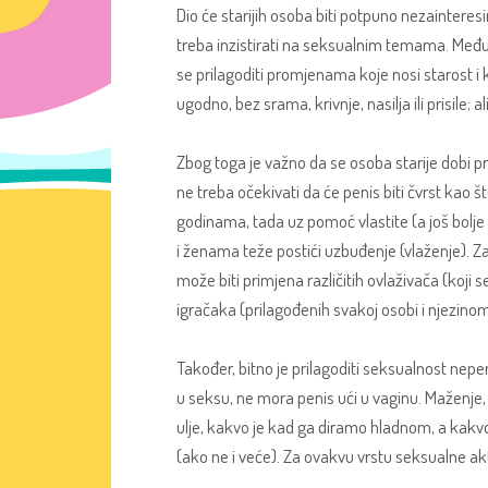
Dio će starijih osoba biti potpuno nezainteresi
treba inzistirati na seksualnim temama. Međutim,
se prilagoditi promjenama koje nosi starost i k
ugodno, bez srama, krivnje, nasilja ili prisile;
Zbog toga je važno da se osoba starije dobi p
ne treba očekivati da će penis biti čvrst kao š
godinama, tada uz pomoć vlastite (a još bolje 
i ženama teže postići uzbuđenje (vlaženje). Za
može biti primjena različitih ovlaživača (koji
igračaka (prilagođenih svakoj osobi i njezinom 
Također, bitno je prilagoditi seksualnost nep
u seksu, ne mora penis ući u vaginu. Maženje, m
ulje, kakvo je kad ga diramo hladnom, a kakvo
(ako ne i veće). Za ovakvu vrstu seksualne akt