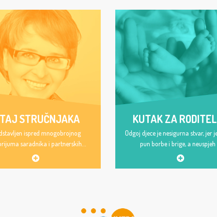
ITAJ STRUČNJAKA
KUTAK ZA RODITE
dstavljen ispred mnogobrojnog
Odgoj djece je nesigurna stvar, jer j
orijuma saradnika i partnerskih...
pun borbe i brige, a neuspjeh .