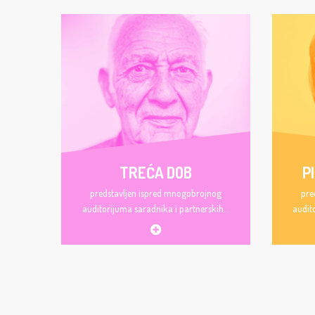
TREĆA DOB
P
predstavljen ispred mnogobrojnog
pre
auditorijuma saradnika i partnerskih...
audit