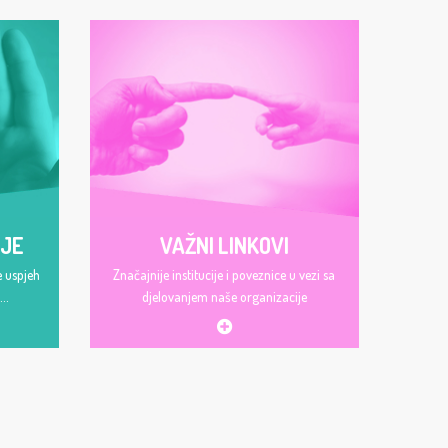
LJE
VAŽNI LINKOVI
e uspjeh
Značajnije institucije i poveznice u vezi sa
..
djelovanjem naše organizacije