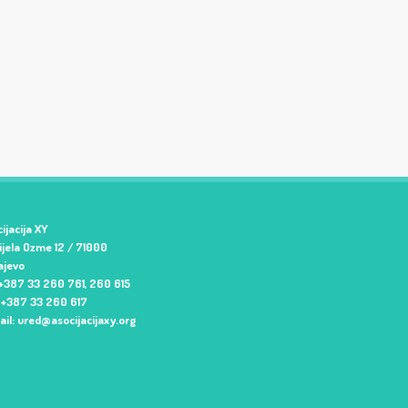
ijacija XY
jela Ozme 12 / 71000
ajevo
 +387 33 260 761, 260 615
: +387 33 260 617
ail:
ured@asocijacijaxy.org