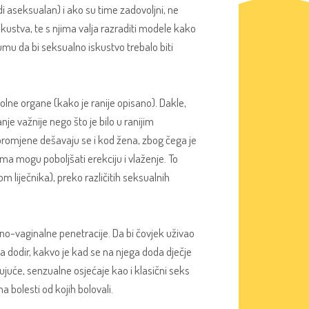
di aseksualan) i ako su time zadovoljni, ne
iskustva, te s njima valja razraditi modele kako
 umu da bi seksualno iskustvo trebalo biti
olne organe (kako je ranije opisano). Dakle,
nje važnije nego što je bilo u ranijim
e promjene dešavaju se i kod žena, zbog čega je
ima mogu poboljšati erekciju i vlaženje. To
m liječnika), preko različitih seksualnih
lno-vaginalne penetracije. Da bi čovjek uživao
na dodir, kakvo je kad se na njega doda dječje
juće, senzualne osjećaje kao i klasični seks
 bolesti od kojih bolovali.