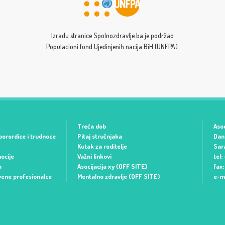
Izradu stranice Spolnozdravlje.ba je podržao
Populacioni fond Ujedinjenih nacija BiH (UNFPA).
Treća dob
Asoc
porordice i trudnoce
Pitaj stručnjaka
Dani
Kutak za roditelje
Sar
ocije
Važni linkovi
tel:
a
Asocijacija xy (OFF SITE)
fax
vene profesionalce
Mentalno zdravlje (OFF SITE)
e-m