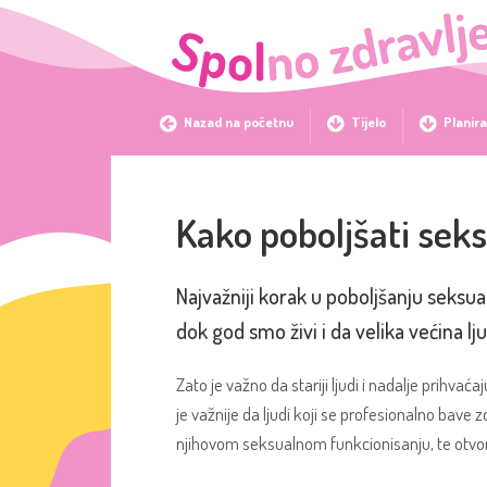
Nazad na početnu
Tijelo
Planira
Kako poboljšati seks
Najvažniji korak u poboljšanju seksual
dok god smo živi i da velika većina l
Zato je važno da stariji ljudi i nadalje prihv
je važnije da ljudi koji se profesionalno bave zd
njihovom seksualnom funkcionisanju, te otvo