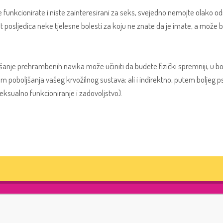
funkcionirate i niste zainteresirani za seks, svejedno nemojte olako od
sljedica neke tjelesne bolesti za koju ne znate da je imate, a može biti l
ljšanje prehrambenih navika može učiniti da budete fizički spremniji, u bol
m poboljšanja vašeg krvožilnog sustava; ali i indirektno, putem boljeg
a seksualno funkcioniranje i zadovoljstvo).