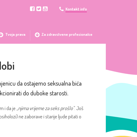
Kontakt info
Tvoja prava
Za zdravstvene profesionalce
dobi
 činjenicu da ostajemo seksualna bića
kcionirati do duboke starosti.
m i da je
„njima vrijeme za seks prošlo"
. Još
psiholozi) ne zaborave i starije ljude pitati o