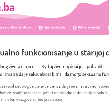
nje porodice i trudnoce
Spolno zdravlje
Odnosi i emocije
ualno funkcionisanje u starijoj 
nog života u trećoj i četvrtoj životnoj dobi jest prihvatiti
judi smatra da je seksualnost bitna i da mogu seksualno fun
aćaju seksualnost svog partnera/partnerice, da ga ne smatraju nečim čudni
ravljem starijih osoba (npr. liječnici, medicinske sestre, socijalni radnici, 
reno o tome razgovarati, bez predrasuda