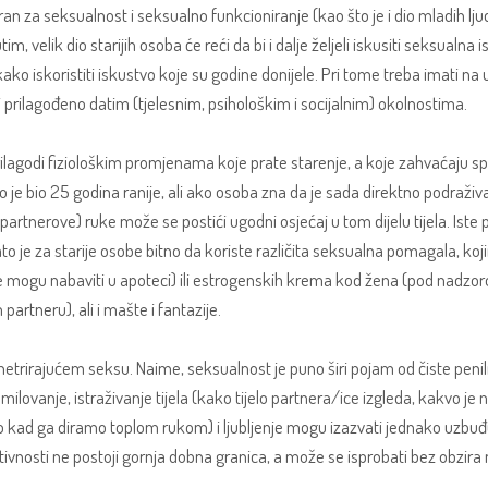
ran za seksualnost i seksualno funkcioniranje (kao što je i dio mladih lju
 velik dio starijih osoba će reći da bi i dalje željeli iskusiti seksualna 
ako iskoristiti iskustvo koje su godine donijele. Pri tome treba imati na
 ali prilagođeno datim (tjelesnim, psihološkim i socijalnim) okolnostima.
rilagodi fiziološkim promjenama koje prate starenje, a koje zahvaćaju sp
to je bio 25 godina ranije, ali ako osoba zna da je sada direktno podraživa
partnerove) ruke može se postići ugodni osjećaj u tom dijelu tijela. Ist
to je za starije osobe bitno da koriste različita seksualna pomagala, koj
 se mogu nabaviti u apoteci) ili estrogenskih krema kod žena (pod nadzoro
partneru), ali i mašte i fantazije.
enetrirajućem seksu. Naime, seksualnost je puno širi pojam od čiste peni
ilovanje, istraživanje tijela (kako tijelo partnera/ice izgleda, kakvo je 
 kad ga diramo toplom rukom) i ljubljenje mogu izazvati jednako uzbuđu
ivnosti ne postoji gornja dobna granica, a može se isprobati bez obzira na